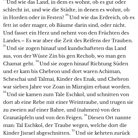
Und wie das Land, in dem es wohnt, ob es gut oder
schlecht ist, und wie die Städte, in denen es wohnt, ob
20.
in Horden oder in Festen?
Und wie das Erdreich, ob es
fett ist oder mager, ob Bäume darin sind, oder nicht.
Und fasset ein Herz und nehmt von den Früchten des
Landes.– Es war aber die Zeit des Reifens der Trauben.
21.
Und sie zogen hinauf und kundschafteten das Land
aus, von der Wüste Zin bis gen Rechob, wo man gen
22.
Chamat geht.
Und sie zogen hinauf Richtung Süden
und er kam bis Chebron und dort waren Achiman,
Scheschai und Talmai, Kinder des Enak, und Chebron
war sieben Jahre vor Zoan in Mizrajim erbaut worden.
23.
Und sie kamen zum Tale Eschkol, und schnitten von
dort ab eine Rebe mit einer Weintraube, und trugen sie
zu zweien auf einer Bahre, und (nahmen) von den
24.
Granatäpfeln und von den Feigen.
Diesen Ort nannte
man: Tal Eschkol, der Traube wegen, welche dort die
25.
Kinder Jisrael abgeschnitten.
Und sie kehrten zurück