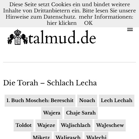
Diese Seite setzt Cookies ein und bindet weitere
Inhalte von Drittanbietern ein. Bitte lesen Sie unsere
KONTAKT
BLOG
DEUTSCH
NEDERLANDS
Hinweise zum Datenschutz.
mehr Informationen:
hier klicken
OK
Die Torah – Schlach Lecha
1. Buch Moscheh: Bereschit
Noach
Lech Lechah
Wajera
Chaje Sarah
Toldot
Wajeze
WaJischlach
WaJeschew
Miketz
WaJigasch
WaJechi