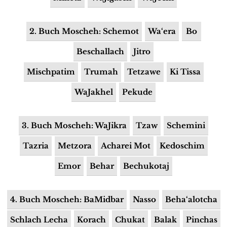
2. Buch Moscheh: Schemot
Wa‘era
Bo
Beschallach
Jitro
Mischpatim
Trumah
Tetzawe
Ki Tissa
WaJakhel
Pekude
3. Buch Moscheh: WaJikra
Tzaw
Schemini
Tazria
Metzora
Acharei Mot
Kedoschim
Emor
Behar
Bechukotaj
4. Buch Moscheh: BaMidbar
Nasso
Beha‘alotcha
Schlach Lecha
Korach
Chukat
Balak
Pinchas