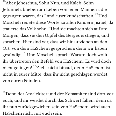
38.
Aber Jehoschua, Sohn Nun, und Kaleb, Sohn
Jefunneh, blieben am Leben von jenen Männern, die
39.
gegangen waren, das Land auszukundschaften.
Und
Moscheh redete diese Worte zu allen Kindern Jisrael, da
40.
trauerte das Volk sehr.
Und sie machten sich auf am
Morgen, dass sie den Gipfel des Berges erstiegen, und
sprachen: Hier sind wir, dass wir hinaufziehen an den
Ort, von dem HaSchem gesprochen; denn wir haben
41.
gesündigt.
Und Moscheh sprach: Warum doch wollt
ihr übertreten den Befehl von HaSchem? Es wird doch
42.
nicht gelingen!
Zieht nicht hinauf, denn HaSchem ist
nicht in eurer Mitte, dass ihr nicht geschlagen werdet
von euren Feinden.
43.
Denn der Amalekiter und der Kenaaniter sind dort vor
euch, und ihr werdet durch das Schwert fallen; denn da
ihr nun zurückgewichen seid von HaSchem, wird auch
HaSchem nicht mit euch sein.