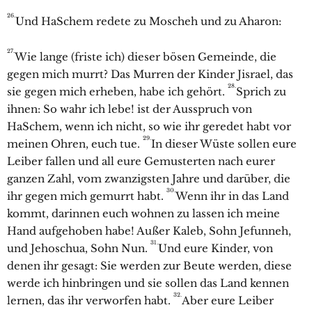
26.
Und HaSchem redete zu Moscheh und zu Aharon:
27.
Wie lange (friste ich) dieser bösen Gemeinde, die
gegen mich murrt? Das Murren der Kinder Jisrael, das
28.
sie gegen mich erheben, habe ich gehört.
Sprich zu
ihnen: So wahr ich lebe! ist der Ausspruch von
HaSchem, wenn ich nicht, so wie ihr geredet habt vor
29.
meinen Ohren, euch tue.
In dieser Wüste sollen eure
Leiber fallen und all eure Gemusterten nach eurer
ganzen Zahl, vom zwanzigsten Jahre und darüber, die
30.
ihr gegen mich gemurrt habt.
Wenn ihr in das Land
kommt, darinnen euch wohnen zu lassen ich meine
Hand aufgehoben habe! Außer Kaleb, Sohn Jefunneh,
31.
und Jehoschua, Sohn Nun.
Und eure Kinder, von
denen ihr gesagt: Sie werden zur Beute werden, diese
werde ich hinbringen und sie sollen das Land kennen
32.
lernen, das ihr verworfen habt.
Aber eure Leiber