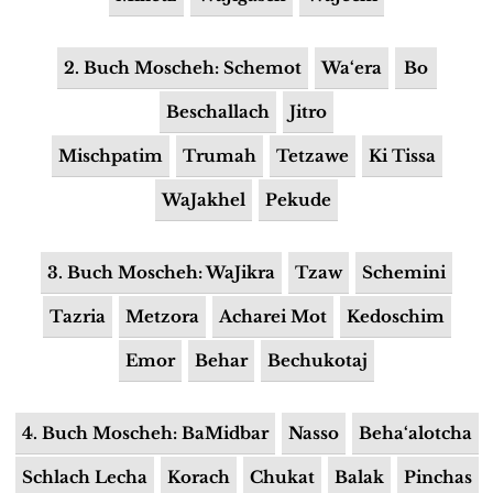
2. Buch Moscheh: Schemot
Wa‘era
Bo
Beschallach
Jitro
Mischpatim
Trumah
Tetzawe
Ki Tissa
WaJakhel
Pekude
3. Buch Moscheh: WaJikra
Tzaw
Schemini
Tazria
Metzora
Acharei Mot
Kedoschim
Emor
Behar
Bechukotaj
4. Buch Moscheh: BaMidbar
Nasso
Beha‘alotcha
Schlach Lecha
Korach
Chukat
Balak
Pinchas