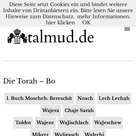
Diese Seite setzt Cookies ein und bindet weitere
Inhalte von Drittanbietern ein. Bitte lesen Sie unsere
KONTAKT
BLOG
DEUTSCH
NEDERLANDS
Hinweise zum Datenschutz.
mehr Informationen:
hier klicken
OK
Die Torah – Bo
1. Buch Moscheh: Bereschit
Noach
Lech Lechah
Wajera
Chaje Sarah
Toldot
Wajeze
WaJischlach
WaJeschew
Miketz
WaJigasch
WaJechi