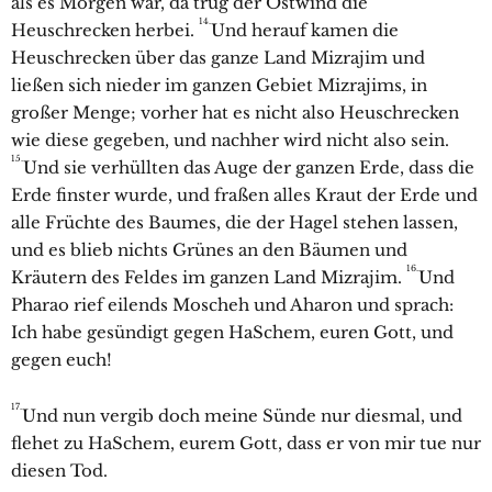
als es Morgen war, da trug der Ostwind die
14.
Heuschrecken herbei.
Und herauf kamen die
Heuschrecken über das ganze Land Mizrajim und
ließen sich nieder im ganzen Gebiet Mizrajims, in
großer Menge; vorher hat es nicht also Heuschrecken
wie diese gegeben, und nachher wird nicht also sein.
15.
Und sie verhüllten das Auge der ganzen Erde, dass die
Erde finster wurde, und fraßen alles Kraut der Erde und
alle Früchte des Baumes, die der Hagel stehen lassen,
und es blieb nichts Grünes an den Bäumen und
16.
Kräutern des Feldes im ganzen Land Mizrajim.
Und
Pharao rief eilends Moscheh und Aharon und sprach:
Ich habe gesündigt gegen HaSchem, euren Gott, und
gegen euch!
17.
Und nun vergib doch meine Sünde nur diesmal, und
flehet zu HaSchem, eurem Gott, dass er von mir tue nur
diesen Tod.