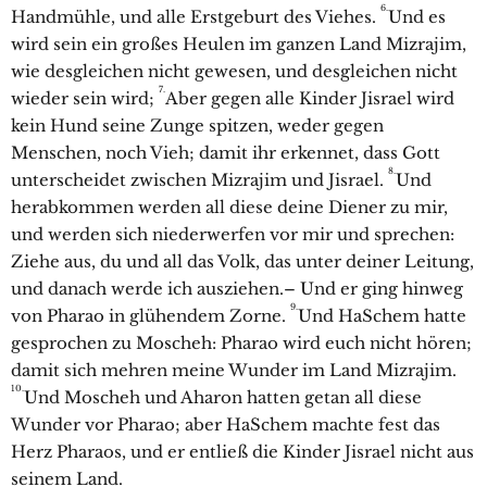
6.
Handmühle, und alle Erstgeburt des Viehes.
Und es
wird sein ein großes Heulen im ganzen Land Mizrajim,
wie desgleichen nicht gewesen, und desgleichen nicht
7.
wieder sein wird;
Aber gegen alle Kinder Jisrael wird
kein Hund seine Zunge spitzen, weder gegen
Menschen, noch Vieh; damit ihr erkennet, dass Gott
8.
unterscheidet zwischen Mizrajim und Jisrael.
Und
herabkommen werden all diese deine Diener zu mir,
und werden sich niederwerfen vor mir und sprechen:
Ziehe aus, du und all das Volk, das unter deiner Leitung,
und danach werde ich ausziehen.– Und er ging hinweg
9.
von Pharao in glühendem Zorne.
Und HaSchem hatte
gesprochen zu Moscheh: Pharao wird euch nicht hören;
damit sich mehren meine Wunder im Land Mizrajim.
10.
Und Moscheh und Aharon hatten getan all diese
Wunder vor Pharao; aber HaSchem machte fest das
Herz Pharaos, und er entließ die Kinder Jisrael nicht aus
seinem Land.