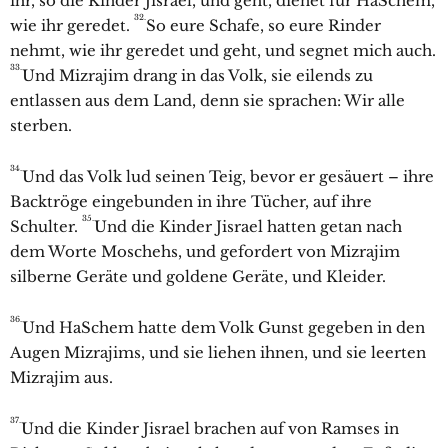
ihr, so die Kinder Jisrael, und geht, dienet für HaSchem,
32.
wie ihr geredet.
So eure Schafe, so eure Rinder
nehmt, wie ihr geredet und geht, und segnet mich auch.
33.
Und Mizrajim drang in das Volk, sie eilends zu
entlassen aus dem Land, denn sie sprachen: Wir alle
sterben.
34.
Und das Volk lud seinen Teig, bevor er gesäuert – ihre
Backtröge eingebunden in ihre Tücher, auf ihre
35.
Schulter.
Und die Kinder Jisrael hatten getan nach
dem Worte Moschehs, und gefordert von Mizrajim
silberne Geräte und goldene Geräte, und Kleider.
36.
Und HaSchem hatte dem Volk Gunst gegeben in den
Augen Mizrajims, und sie liehen ihnen, und sie leerten
Mizrajim aus.
37.
Und die Kinder Jisrael brachen auf von Ramses in