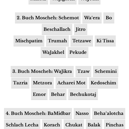
2. Buch Moscheh: Schemot
Wa‘era
Bo
Beschallach
Jitro
Mischpatim
Trumah
Tetzawe
Ki Tissa
WaJakhel
Pekude
3. Buch Moscheh: WaJikra
Tzaw
Schemini
Tazria
Metzora
Acharei Mot
Kedoschim
Emor
Behar
Bechukotaj
4. Buch Moscheh: BaMidbar
Nasso
Beha‘alotcha
Schlach Lecha
Korach
Chukat
Balak
Pinchas