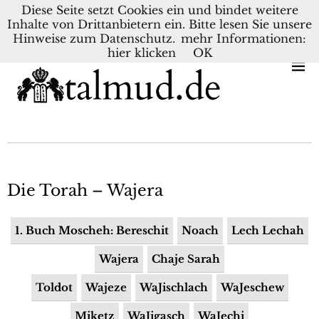
Diese Seite setzt Cookies ein und bindet weitere
Inhalte von Drittanbietern ein. Bitte lesen Sie unsere
KONTAKT
BLOG
DEUTSCH
NEDERLANDS
Hinweise zum Datenschutz.
mehr Informationen:
hier klicken
OK
Die Torah – Wajera
1. Buch Moscheh: Bereschit
Noach
Lech Lechah
Wajera
Chaje Sarah
Toldot
Wajeze
WaJischlach
WaJeschew
Miketz
WaJigasch
WaJechi