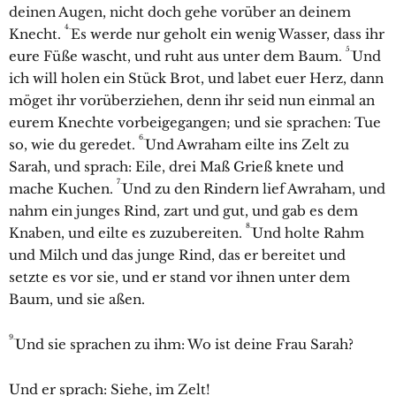
deinen Augen, nicht doch gehe vorüber an deinem
4.
Knecht.
Es werde nur geholt ein wenig Wasser, dass ihr
5.
eure Füße wascht, und ruht aus unter dem Baum.
Und
ich will holen ein Stück Brot, und labet euer Herz, dann
möget ihr vorüberziehen, denn ihr seid nun einmal an
eurem Knechte vorbeigegangen; und sie sprachen: Tue
6.
so, wie du geredet.
Und
Awraham eilte ins Zelt zu
Sarah, und sprach: Eile, drei Maß Grieß knete und
7.
mache Kuchen.
Und zu den Rindern lief
Awraham, und
nahm ein junges Rind, zart und gut, und gab es dem
8.
Knaben, und eilte es zuzubereiten.
Und holte Rahm
und Milch und das junge Rind, das er bereitet und
setzte es vor sie, und er stand vor ihnen unter dem
Baum, und sie aßen.
9.
Und sie sprachen zu ihm: Wo ist deine Frau
Sarah?
Und er sprach: Siehe, im Zelt!