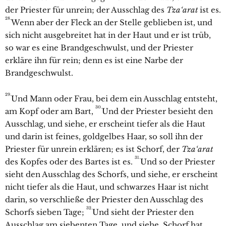
der Priester für unrein; der Ausschlag des
Tza‘arat
ist es.
28.
Wenn aber der Fleck an der Stelle geblieben ist, und
sich nicht ausgebreitet hat in der Haut und er ist trüb,
so war es eine Brandgeschwulst, und der Priester
erkläre ihn für rein; denn es ist eine Narbe der
Brandgeschwulst.
29.
Und Mann oder Frau, bei dem ein Ausschlag entsteht,
30.
am Kopf oder am Bart,
Und der Priester besieht den
Ausschlag, und siehe, er erscheint tiefer als die Haut
und darin ist feines, goldgelbes Haar, so soll ihn der
Priester für unrein erklären; es ist Schorf, der
Tza‘arat
31.
des Kopfes oder des Bartes ist es.
Und so der Priester
sieht den Ausschlag des Schorfs, und siehe, er erscheint
nicht tiefer als die Haut, und schwarzes Haar ist nicht
darin, so verschließe der Priester den Ausschlag des
32.
Schorfs sieben Tage;
Und sieht der Priester den
Ausschlag am siebenten Tage, und siehe, Schorf hat