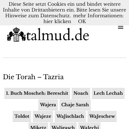
Diese Seite setzt Cookies ein und bindet weitere
Inhalte von Drittanbietern ein. Bitte lesen Sie unsere
KONTAKT
BLOG
DEUTSCH
NEDERLANDS
Hinweise zum Datenschutz.
mehr Informationen:
hier klicken
OK
Die Torah – Tazria
1. Buch Moscheh: Bereschit
Noach
Lech Lechah
Wajera
Chaje Sarah
Toldot
Wajeze
WaJischlach
WaJeschew
Miketz
WaJigasch
WaJechi