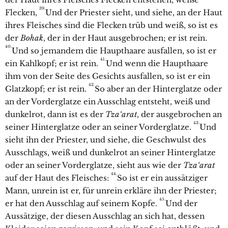
39.
Flecken,
Und der Priester sieht, und siehe, an der Haut
ihres Fleisches sind die Flecken trüb und weiß, so ist es
der
Bohak
, der in der Haut ausgebrochen; er ist rein.
40.
Und so jemandem die Haupthaare ausfallen, so ist er
41.
ein Kahlkopf; er ist rein.
Und wenn die Haupthaare
ihm von der Seite des Gesichts ausfallen, so ist er ein
42.
Glatzkopf; er ist rein.
So aber an der Hinterglatze oder
an der Vorderglatze ein Ausschlag entsteht, weiß und
dunkelrot, dann ist es der
Tza‘arat
, der ausgebrochen an
43.
seiner Hinterglatze oder an seiner Vorderglatze.
Und
sieht ihn der Priester, und siehe, die Geschwulst des
Ausschlags, weiß und dunkelrot an seiner Hinterglatze
oder an seiner Vorderglatze, sieht aus wie der
Tza‘arat
44.
auf der Haut des Fleisches:
So ist er ein aussätziger
Mann, unrein ist er, für unrein erkläre ihn der Priester;
45.
er hat den Ausschlag auf seinem Kopfe.
Und der
Aussätzige, der diesen Ausschlag an sich hat, dessen