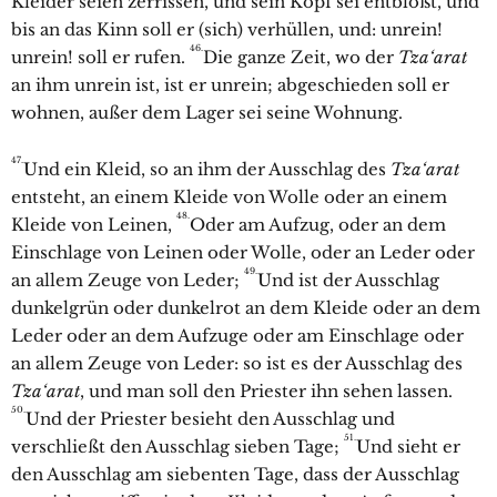
Kleider seien zerrissen, und sein Kopf sei entblößt, und
bis an das Kinn soll er (sich) verhüllen, und: unrein!
46.
unrein! soll er rufen.
Die ganze Zeit, wo der
Tza‘arat
an ihm unrein ist, ist er unrein; abgeschieden soll er
wohnen, außer dem Lager sei seine Wohnung.
47.
Und ein Kleid, so an ihm der Ausschlag des
Tza‘arat
entsteht, an einem Kleide von Wolle oder an einem
48.
Kleide von Leinen,
Oder am Aufzug, oder an dem
Einschlage von Leinen oder Wolle, oder an Leder oder
49.
an allem Zeuge von Leder;
Und ist der Ausschlag
dunkelgrün oder dunkelrot an dem Kleide oder an dem
Leder oder an dem Aufzuge oder am Einschlage oder
an allem Zeuge von Leder: so ist es der Ausschlag des
Tza‘arat
, und man soll den Priester ihn sehen lassen.
50.
Und der Priester besieht den Ausschlag und
51.
verschließt den Ausschlag sieben Tage;
Und sieht er
den Ausschlag am siebenten Tage, dass der Ausschlag