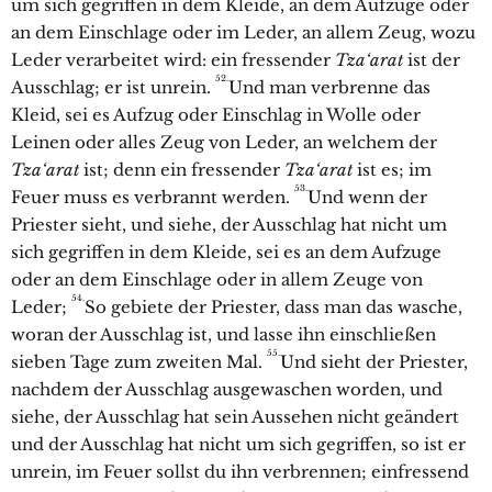
um sich gegriffen in dem Kleide, an dem Aufzuge oder
an dem Einschlage oder im Leder, an allem Zeug, wozu
Leder verarbeitet wird: ein fressender
Tza‘arat
ist der
52.
Ausschlag; er ist unrein.
Und man verbrenne das
Kleid, sei es Aufzug oder Einschlag in Wolle oder
Leinen oder alles Zeug von Leder, an welchem der
Tza‘arat
ist; denn ein fressender
Tza‘arat
ist es; im
53.
Feuer muss es verbrannt werden.
Und wenn der
Priester sieht, und siehe, der Ausschlag hat nicht um
sich gegriffen in dem Kleide, sei es an dem Aufzuge
oder an dem Einschlage oder in allem Zeuge von
54.
Leder;
So gebiete der Priester, dass man das wasche,
woran der Ausschlag ist, und lasse ihn einschließen
55.
sieben Tage zum zweiten Mal.
Und sieht der Priester,
nachdem der Ausschlag ausgewaschen worden, und
siehe, der Ausschlag hat sein Aussehen nicht geändert
und der Ausschlag hat nicht um sich gegriffen, so ist er
unrein, im Feuer sollst du ihn verbrennen; einfressend