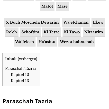
Matot
Mase
5. Buch Moscheh: Dewarim
Wa‘etchanan
Ekew
Re‘eh
Schoftim
Ki Tetze
Ki Tawo
Nitzawim
Wa‘Jelech
Ha‘asinu
Wezot habrachah
Inhalt
[
verbergen
]
Paraschah Tazria
Kapitel 12
Kapitel 13
Paraschah Tazria