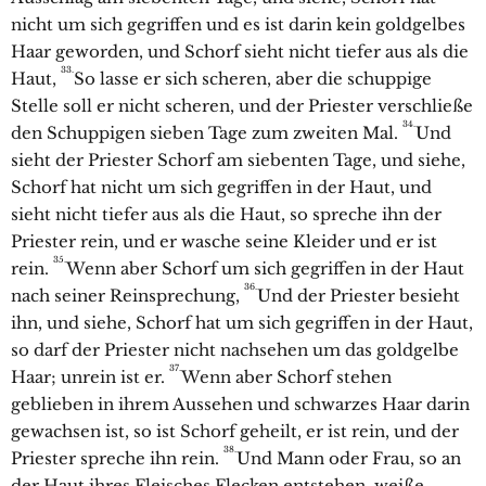
nicht um sich gegriffen und es ist darin kein goldgelbes
Haar geworden, und Schorf sieht nicht tiefer aus als die
33.
Haut,
So lasse er sich scheren, aber die schuppige
Stelle soll er nicht scheren, und der Priester verschließe
34.
den Schuppigen sieben Tage zum zweiten Mal.
Und
sieht der Priester Schorf am siebenten Tage, und siehe,
Schorf hat nicht um sich gegriffen in der Haut, und
sieht nicht tiefer aus als die Haut, so spreche ihn der
Priester rein, und er wasche seine Kleider und er ist
35.
rein.
Wenn aber Schorf um sich gegriffen in der Haut
36.
nach seiner Reinsprechung,
Und der Priester besieht
ihn, und siehe, Schorf hat um sich gegriffen in der Haut,
so darf der Priester nicht nachsehen um das goldgelbe
37.
Haar; unrein ist er.
Wenn aber Schorf stehen
geblieben in ihrem Aussehen und schwarzes Haar darin
gewachsen ist, so ist Schorf geheilt, er ist rein, und der
38.
Priester spreche ihn rein.
Und Mann oder Frau, so an
der Haut ihres Fleisches Flecken entstehen, weiße