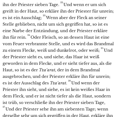
22.
ihn der Priester sieben Tage.
Und wenn er um sich
greift in der Haut, so erkläre ihn der Priester für unrein;
23.
es ist ein Ausschlag;
Wenn aber der Fleck an seiner
Stelle geblieben, nicht um sich gegriffen hat, so ist es
eine Narbe der Entzündung, und der Priester erkläre
24.
ihn für rein.
Oder Fleisch, so an dessen Haut ist eine
vom Feuer verbrannte Stelle, und es wird das Brandmal
25.
zu einem Flecke, weiß und dunkelrot, oder weiß;
Und
der Priester sieht es, und siehe, das Haar ist weiß
geworden in dem Flecke, und er sieht tiefer aus, als die
Haut, so ist es der
Tza‘arat
, der in dem Brandmal
ausgebrochen, und der Priester erkläre ihn für unrein;
26.
es ist der Ausschlag des
Tza‘arat
.
Und wenn der
Priester ihn sieht, und siehe, es ist kein weißes Haar in
dem Fleck, und er ist nicht tiefer als die Haut, sondern
ist trüb, so verschließe ihn der Priester sieben Tage,
27.
Und der Priester sehe ihn am siebenten Tage; wenn
derselbe sehr um sich gegriffen in der Haut, erkläre ihn