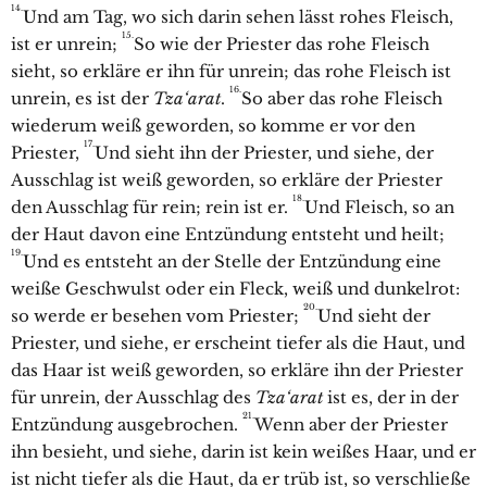
14.
Und am Tag, wo sich darin sehen lässt rohes Fleisch,
15.
ist er unrein;
So wie der Priester das rohe Fleisch
sieht, so erkläre er ihn für unrein; das rohe Fleisch ist
16.
unrein, es ist der
Tza‘arat
.
So aber das rohe Fleisch
wiederum weiß geworden, so komme er vor den
17.
Priester,
Und sieht ihn der Priester, und siehe, der
Ausschlag ist weiß geworden, so erkläre der Priester
18.
den Ausschlag für rein; rein ist er.
Und Fleisch, so an
der Haut davon eine Entzündung entsteht und heilt;
19.
Und es entsteht an der Stelle der Entzündung eine
weiße Geschwulst oder ein Fleck, weiß und dunkelrot:
20.
so werde er besehen vom Priester;
Und sieht der
Priester, und siehe, er erscheint tiefer als die Haut, und
das Haar ist weiß geworden, so erkläre ihn der Priester
für unrein, der Ausschlag des
Tza‘arat
ist es, der in der
21.
Entzündung ausgebrochen.
Wenn aber der Priester
ihn besieht, und siehe, darin ist kein weißes Haar, und er
ist nicht tiefer als die Haut, da er trüb ist, so verschließe