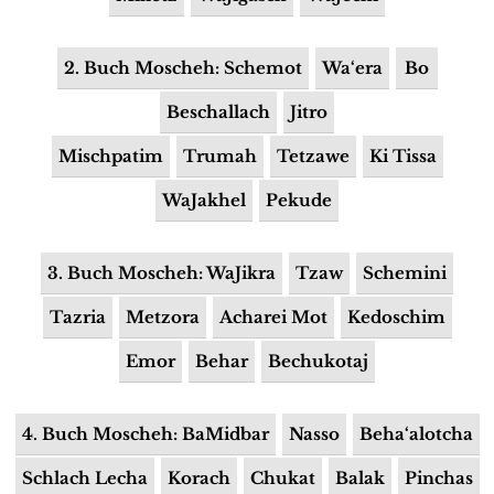
2. Buch Moscheh: Schemot
Wa‘era
Bo
Beschallach
Jitro
Mischpatim
Trumah
Tetzawe
Ki Tissa
WaJakhel
Pekude
3. Buch Moscheh: WaJikra
Tzaw
Schemini
Tazria
Metzora
Acharei Mot
Kedoschim
Emor
Behar
Bechukotaj
4. Buch Moscheh: BaMidbar
Nasso
Beha‘alotcha
Schlach Lecha
Korach
Chukat
Balak
Pinchas